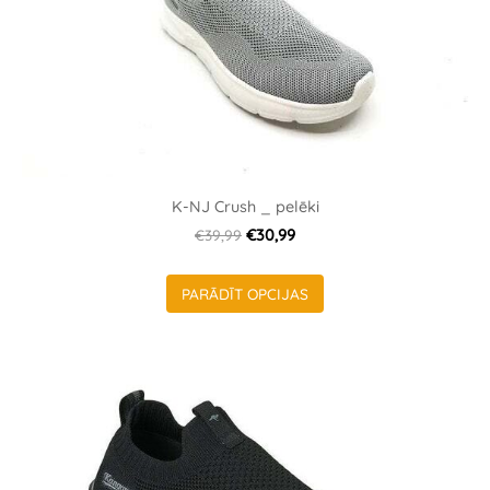
K-NJ Crush _ pelēki
€39,99
€30,99
PARĀDĪT OPCIJAS