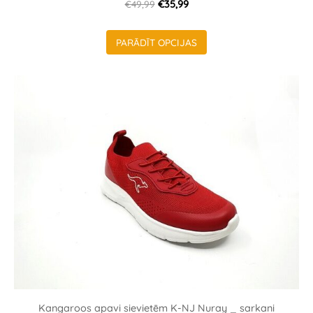
€49,99
€35,99
PARĀDĪT OPCIJAS
Kangaroos apavi sievietēm K-NJ Nuray _ sarkani