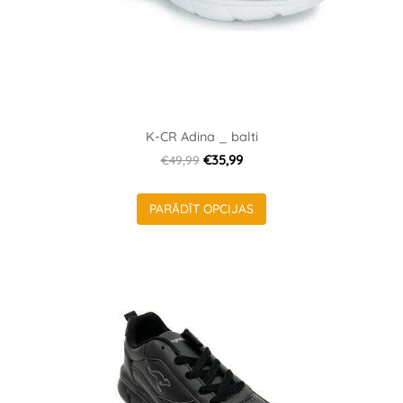
K-CR Adina _ balti
€49,99
€35,99
PARĀDĪT OPCIJAS