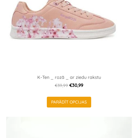
K-Ten _ rozā _ ar ziedu rakstu
€39,99
€30,99
PARĀDĪT OPCIJAS