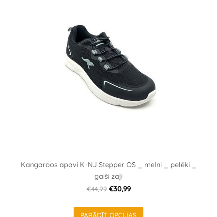
Kangaroos apavi K-NJ Stepper OS _ melni _ pelēki _
gaiši zaļi
€44,99
€30,99
PARĀDĪT OPCIJAS