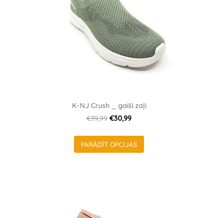
K-NJ Crush _ gaiši zaļi
€39,99
€30,99
PARĀDĪT OPCIJAS