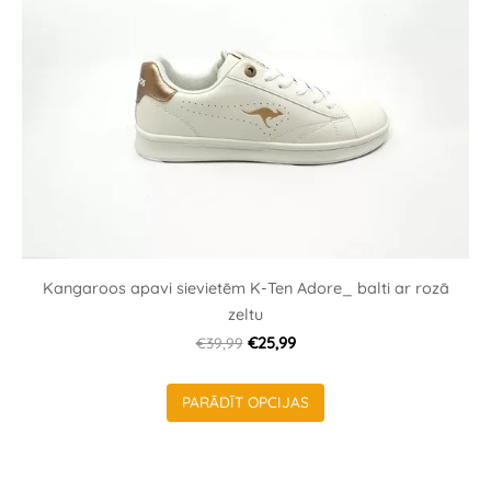
Kangaroos apavi sievietēm K-Ten Adore_ balti ar rozā
zeltu
€39,99
€25,99
PARĀDĪT OPCIJAS