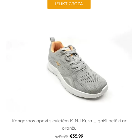
IELIKT GROZĀ
Kangaroos apavi sievietēm K-NJ Kyra _ gaiši pelēki ar
oranžu
€49,99
€35,99