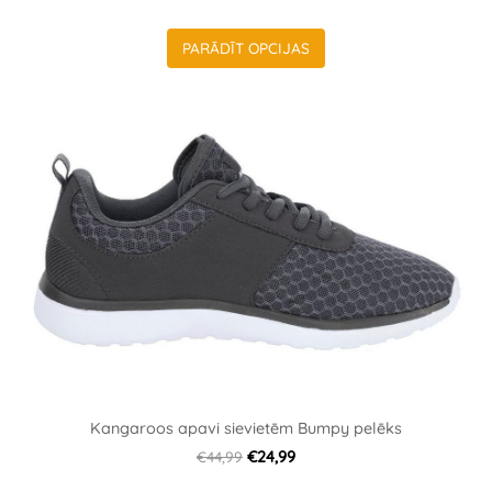
PARĀDĪT OPCIJAS
Kangaroos apavi sievietēm Bumpy pelēks
€44,99
€24,99