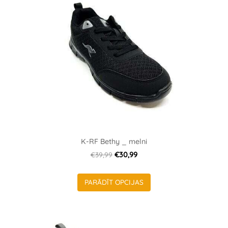
K-RF Bethy _ melni
€39,99
€30,99
PARĀDĪT OPCIJAS