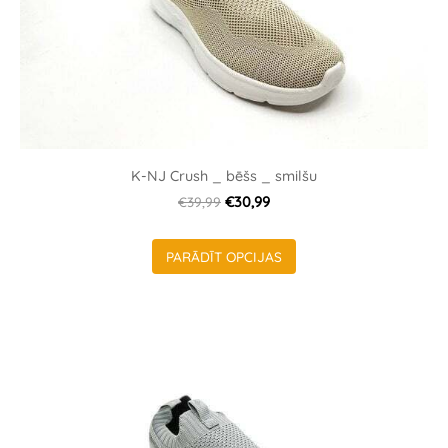
K-NJ Crush _ bēšs _ smilšu
€39,99
€30,99
PARĀDĪT OPCIJAS