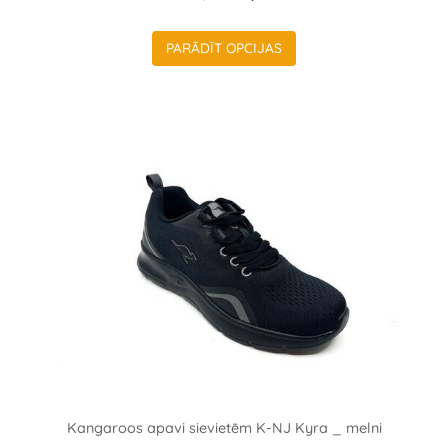
PARĀDĪT OPCIJAS
Kangaroos apavi sievietēm K-NJ Kyra _ melni