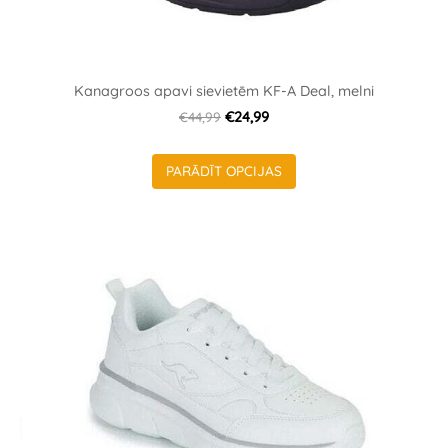
Kanagroos apavi sievietēm KF-A Deal, melni
€44,99
€24,99
PARĀDĪT OPCIJAS