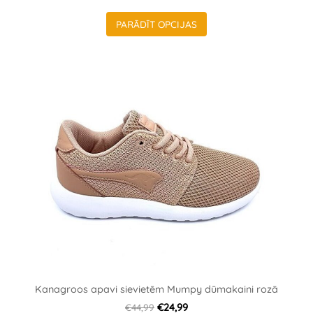
PARĀDĪT OPCIJAS
Kanagroos apavi sievietēm Mumpy dūmakaini rozā
€44,99
€24,99