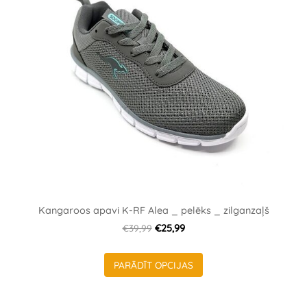
Kangaroos apavi K-RF Alea _ pelēks _ zilganzaļš
€39,99
€25,99
PARĀDĪT OPCIJAS