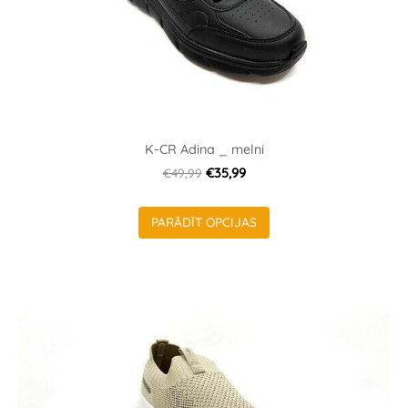
K-CR Adina _ melni
€49,99
€35,99
PARĀDĪT OPCIJAS