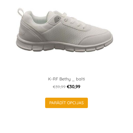
K-RF Bethy _ balti
€39,99
€30,99
PARĀDĪT OPCIJAS