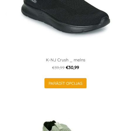
K-NJ Crush _ melns
€39,99
€30,99
PARĀDĪT OPCIJAS