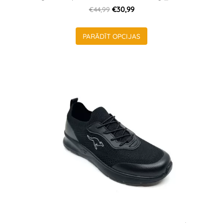
€44,99
€30,99
PARĀDĪT OPCIJAS