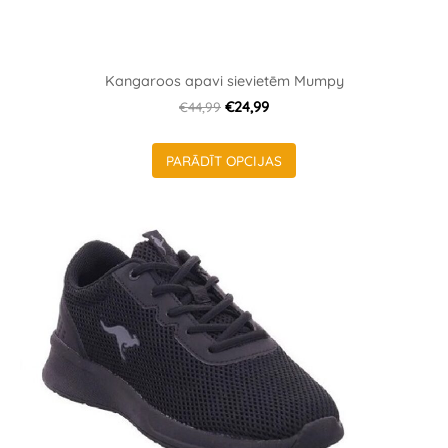
Kangaroos apavi sievietēm Mumpy
€44,99
€24,99
PARĀDĪT OPCIJAS