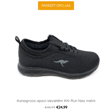
PARĀDĪT OPCIJAS
Kanagroos apavi sievietēm KN-Run Neo melni
€44,99
€24,99