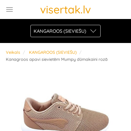
visertak.lv
KANGAROOS (SIEVIEŠU)
Veikals
KANGAROOS (SIEVIEŠU)
Kanagroos apavi sievietēm Mumpy dūmakaini rozā