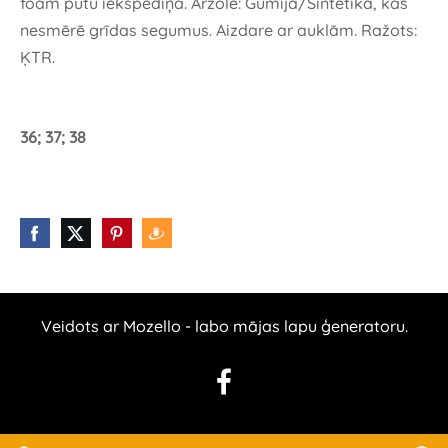
foam putu iekšpēdiņa. Ārzole: Gumija/Sintētika, kas
nesmērē grīdas segumus. Aizdare ar auklām. Ražots:
ĶTR.
36; 37; 38
Veidots ar
Mozello
- labo mājas lapu ģeneratoru.