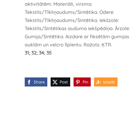
aktivitātēm. Materiāli, virsma:
Tekstils/Tīkliņaudums/Sintētika. Odere:
Tekstils/Tīkliņaudums/Sintētika. Iekšzole:
Tekstils/Sintētikas auduma iekšpēdiņa. Ārzole:
Gumija/Sintētika. Aizdare ar fiksētām gumijas
auklām un velcro līplentu. Ražots: ĶTR.
31; 32; 34; 35
Share
Post
Pin
Ieteikt