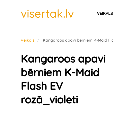
visertak.lv
VEIKALS
Veikals
Kangaroos apavi bērniem K-Maid Fla
Kangaroos apavi
bērniem K-Maid
Flash EV
rozā_violeti