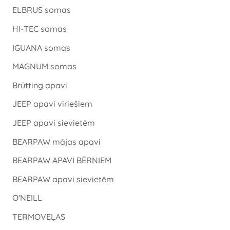
ELBRUS somas
HI-TEC somas
IGUANA somas
MAGNUM somas
Brütting apavi
JEEP apavi vīriešiem
JEEP apavi sievietēm
BEARPAW mājas apavi
BEARPAW APAVI BĒRNIEM
BEARPAW apavi sievietēm
O'NEILL
TERMOVEĻAS