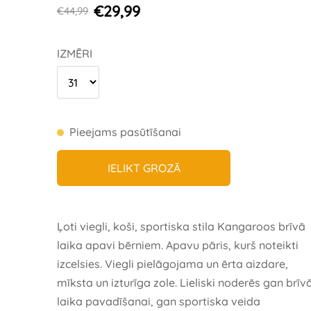
€29,99
€44,99
IZMĒRI
Pieejams pasūtīšanai
IELIKT GROZĀ
Ļoti viegli, koši, sportiska stila Kangaroos brīvā
laika apavi bērniem. Apavu pāris, kurš noteikti
izcelsies. Viegli pielāgojama un ērta aizdare,
mīksta un izturīga zole. Lieliski noderēs gan brīv
laika pavadīšanai, gan sportiska veida