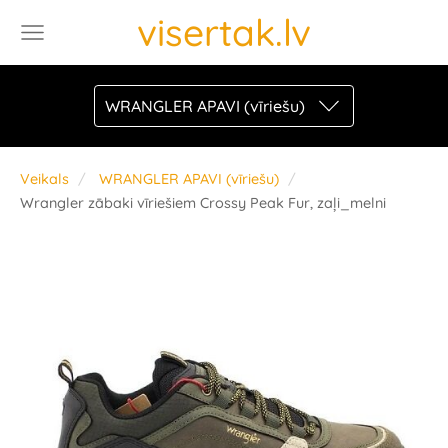
visertak.lv
WRANGLER APAVI (vīriešu)
Veikals
WRANGLER APAVI (vīriešu)
Wrangler zābaki vīriešiem Crossy Peak Fur, zaļi_melni