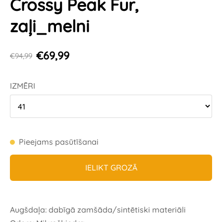
Crossy Peak Fur,
zaļi_melni
€69,99
€94,99
IZMĒRI
Pieejams pasūtīšanai
IELIKT GROZĀ
Augšdaļa: dabīgā zamšāda/sintētiski materiāli