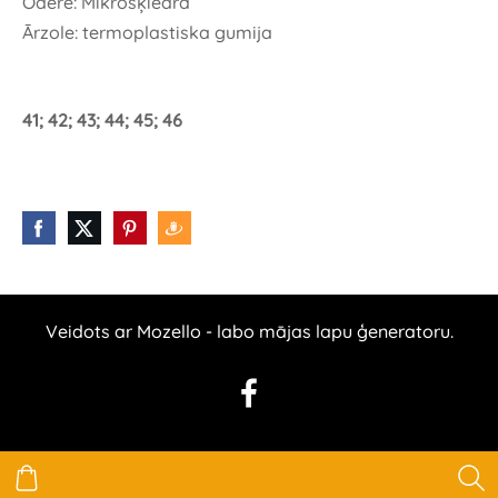
Odere: Mikrošķiedra
Ārzole: termoplastiska gumija
41; 42; 43; 44; 45; 46
Veidots ar
Mozello
- labo mājas lapu ģeneratoru.