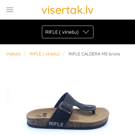
visertak.lv
RIFLE ( vīriešu)
Veikals
RIFLE ( vīriešu)
RIFLE CALDERA MS brūns