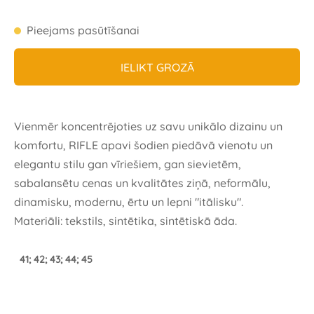
Pieejams pasūtīšanai
IELIKT GROZĀ
Vienmēr koncentrējoties uz savu unikālo dizainu un
komfortu, RIFLE apavi šodien piedāvā vienotu un
elegantu stilu gan vīriešiem, gan sievietēm,
sabalansētu cenas un kvalitātes ziņā, neformālu,
dinamisku, modernu, ērtu un lepni "itālisku".
Materiāli: tekstils, sintētika, sintētiskā āda.
41; 42; 43; 44; 45