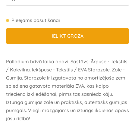
Pieejams pasūtīšanai
IELIKT GROZĀ
Palladium brīvā laika apavi. Sastāvs: Ārpuse - Tekstils
/ Kokvilna. Iekšpuse - Tekstils / EVA Starpzole. Zole -
Gumija. Starpzole ir izgatavota no amortizējoša zem
spiediena gatavota materiāla EVA, kas kalpo
trieciena izkliedēšanai, pirms tas sasniedz kāju.
Izturīga gumijas zole un praktisks, autentisks gumijas
purngals. Viegli mazgājams un izturīgs ikdienas apavs
jūsu rīcībā!