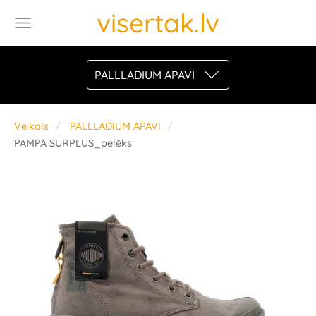
visertak.lv
PALLLADIUM APAVI
Veikals
PALLLADIUM APAVI
PAMPA SURPLUS_pelēks