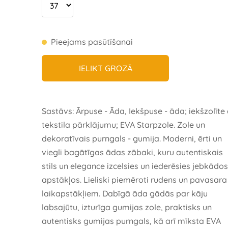
Pieejams pasūtīšanai
IELIKT GROZĀ
Sastāvs: Ārpuse - Āda, Iekšpuse - āda; iekšzolīte 
tekstila pārklājumu; EVA Starpzole. Zole un
dekoratīvais purngals - gumija. Moderni, ērti un
viegli bagātīgas ādas zābaki, kuru autentiskais
stils un elegance izcelsies un iederēsies jebkādos
apstākļos. Lieliski piemēroti rudens un pavasara
laikapstākļiem. Dabīgā āda gādās par kāju
labsajūtu, izturīga gumijas zole, praktisks un
autentisks gumijas purngals, kā arī mīksta EVA