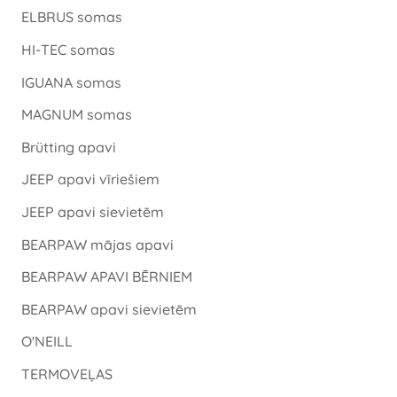
ELBRUS somas
HI-TEC somas
IGUANA somas
MAGNUM somas
Brütting apavi
JEEP apavi vīriešiem
JEEP apavi sievietēm
BEARPAW mājas apavi
BEARPAW APAVI BĒRNIEM
BEARPAW apavi sievietēm
O'NEILL
TERMOVEĻAS