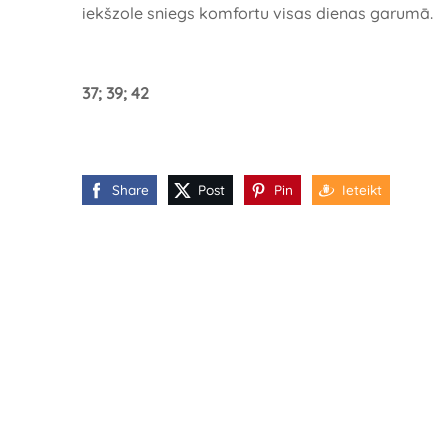
iekšzole sniegs komfortu visas dienas garumā.
37; 39; 42
Share
Post
Pin
Ieteikt