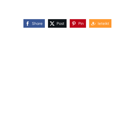
Share
Post
Pin
Ieteikt