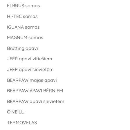
ELBRUS somas
HI-TEC somas
IGUANA somas
MAGNUM somas
Brütting apavi
JEEP apavi vīriešiem
JEEP apavi sievietēm
BEARPAW mājas apavi
BEARPAW APAVI BĒRNIEM
BEARPAW apavi sievietēm
O'NEILL
TERMOVEĻAS