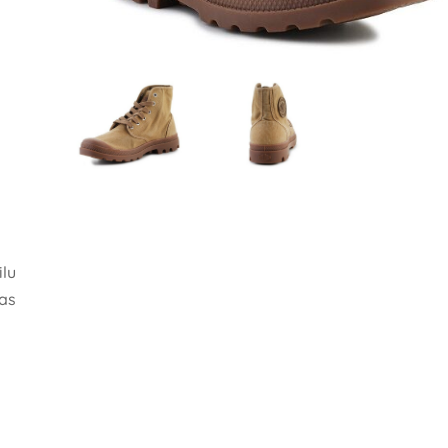
ilu
tas