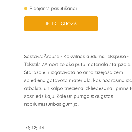
Pieejams pasūtīšanai
IELIKT GROZĀ
Sastāvs: Ārpuse - Kokvilnas audums. Iekšpuse -
Tekstils /Amortizējoša putu materiāla starpzole.
Starpzole ir izgatavota no amortizējoša zem
spiediena gatavota materiāla, kas nodrošina izc
atbalstu un kalpo trieciena izkliedēšanai, pirms 
sasniedz kāju. Zole un purngals: augstas
nodilumizturības gumija.
41; 42; 44